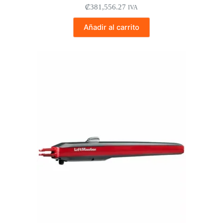
₡
381,556.27
IVA
Añadir al carrito