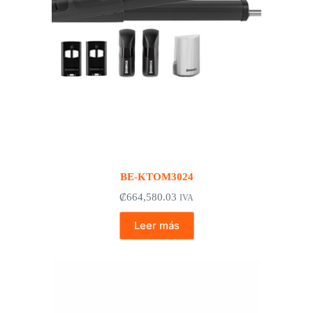
BE-KTOM3024
₡
664,580.03
IVA
Leer más